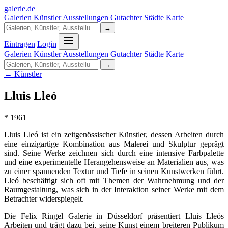
galerie
.
de
Galerien
Künstler
Ausstellungen
Gutachter
Städte
Karte
→
Eintragen
Login
Galerien
Künstler
Ausstellungen
Gutachter
Städte
Karte
→
← Künstler
Lluis Lleó
* 1961
Lluis Lleó ist ein zeitgenössischer Künstler, dessen Arbeiten durch
eine einzigartige Kombination aus Malerei und Skulptur geprägt
sind. Seine Werke zeichnen sich durch eine intensive Farbpalette
und eine experimentelle Herangehensweise an Materialien aus, was
zu einer spannenden Textur und Tiefe in seinen Kunstwerken führt.
Lleó beschäftigt sich oft mit Themen der Wahrnehmung und der
Raumgestaltung, was sich in der Interaktion seiner Werke mit dem
Betrachter widerspiegelt.
Die Felix Ringel Galerie in Düsseldorf präsentiert Lluis Lleós
Arbeiten und trägt dazu bei, seine Kunst einem breiteren Publikum