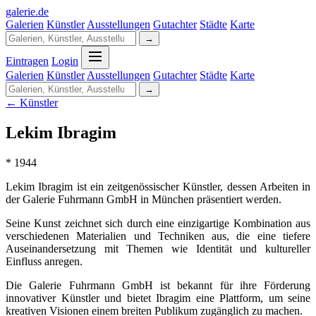
galerie
.
de
Galerien
Künstler
Ausstellungen
Gutachter
Städte
Karte
→
Eintragen
Login
Galerien
Künstler
Ausstellungen
Gutachter
Städte
Karte
→
← Künstler
Lekim Ibragim
* 1944
Lekim Ibragim ist ein zeitgenössischer Künstler, dessen Arbeiten in
der Galerie Fuhrmann GmbH in München präsentiert werden.
Seine Kunst zeichnet sich durch eine einzigartige Kombination aus
verschiedenen Materialien und Techniken aus, die eine tiefere
Auseinandersetzung mit Themen wie Identität und kultureller
Einfluss anregen.
Die Galerie Fuhrmann GmbH ist bekannt für ihre Förderung
innovativer Künstler und bietet Ibragim eine Plattform, um seine
kreativen Visionen einem breiten Publikum zugänglich zu machen.