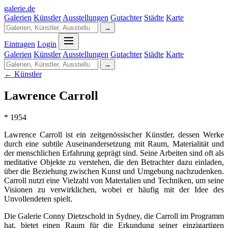
galerie
.
de
Galerien
Künstler
Ausstellungen
Gutachter
Städte
Karte
→
Eintragen
Login
Galerien
Künstler
Ausstellungen
Gutachter
Städte
Karte
→
← Künstler
Lawrence Carroll
* 1954
Lawrence Carroll ist ein zeitgenössischer Künstler, dessen Werke
durch eine subtile Auseinandersetzung mit Raum, Materialität und
der menschlichen Erfahrung geprägt sind. Seine Arbeiten sind oft als
meditative Objekte zu verstehen, die den Betrachter dazu einladen,
über die Beziehung zwischen Kunst und Umgebung nachzudenken.
Carroll nutzt eine Vielzahl von Materialien und Techniken, um seine
Visionen zu verwirklichen, wobei er häufig mit der Idee des
Unvollendeten spielt.
Die Galerie Conny Dietzschold in Sydney, die Carroll im Programm
hat, bietet einen Raum für die Erkundung seiner einzigartigen