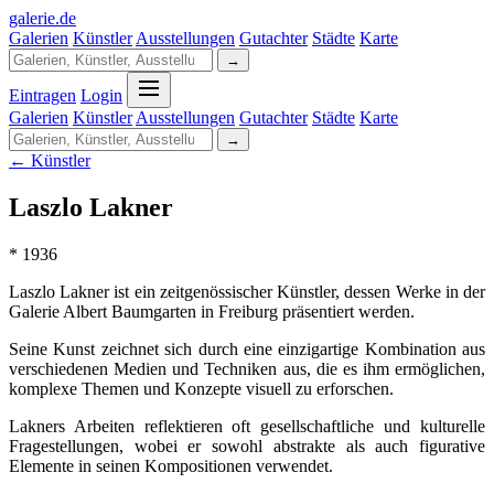
galerie
.
de
Galerien
Künstler
Ausstellungen
Gutachter
Städte
Karte
→
Eintragen
Login
Galerien
Künstler
Ausstellungen
Gutachter
Städte
Karte
→
← Künstler
Laszlo Lakner
* 1936
Laszlo Lakner ist ein zeitgenössischer Künstler, dessen Werke in der
Galerie Albert Baumgarten in Freiburg präsentiert werden.
Seine Kunst zeichnet sich durch eine einzigartige Kombination aus
verschiedenen Medien und Techniken aus, die es ihm ermöglichen,
komplexe Themen und Konzepte visuell zu erforschen.
Lakners Arbeiten reflektieren oft gesellschaftliche und kulturelle
Fragestellungen, wobei er sowohl abstrakte als auch figurative
Elemente in seinen Kompositionen verwendet.