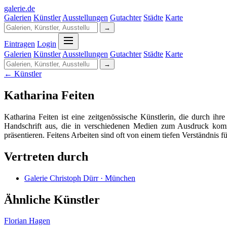
galerie
.
de
Galerien
Künstler
Ausstellungen
Gutachter
Städte
Karte
→
Eintragen
Login
Galerien
Künstler
Ausstellungen
Gutachter
Städte
Karte
→
← Künstler
Katharina Feiten
Katharina Feiten ist eine zeitgenössische Künstlerin, die durch ihr
Handschrift aus, die in verschiedenen Medien zum Ausdruck komm
präsentieren. Feitens Arbeiten sind oft von einem tiefen Verständnis 
Vertreten durch
Galerie Christoph Dürr · München
Ähnliche Künstler
Florian Hagen