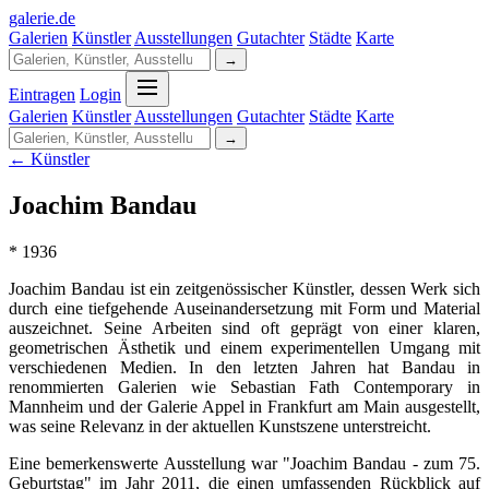
galerie
.
de
Galerien
Künstler
Ausstellungen
Gutachter
Städte
Karte
→
Eintragen
Login
Galerien
Künstler
Ausstellungen
Gutachter
Städte
Karte
→
← Künstler
Joachim Bandau
* 1936
Joachim Bandau ist ein zeitgenössischer Künstler, dessen Werk sich
durch eine tiefgehende Auseinandersetzung mit Form und Material
auszeichnet. Seine Arbeiten sind oft geprägt von einer klaren,
geometrischen Ästhetik und einem experimentellen Umgang mit
verschiedenen Medien. In den letzten Jahren hat Bandau in
renommierten Galerien wie Sebastian Fath Contemporary in
Mannheim und der Galerie Appel in Frankfurt am Main ausgestellt,
was seine Relevanz in der aktuellen Kunstszene unterstreicht.
Eine bemerkenswerte Ausstellung war "Joachim Bandau - zum 75.
Geburtstag" im Jahr 2011, die einen umfassenden Rückblick auf