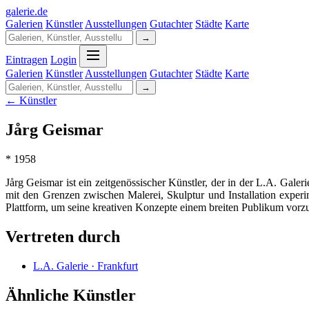
galerie
.
de
Galerien
Künstler
Ausstellungen
Gutachter
Städte
Karte
→
Eintragen
Login
Galerien
Künstler
Ausstellungen
Gutachter
Städte
Karte
→
← Künstler
Jårg Geismar
* 1958
Jårg Geismar ist ein zeitgenössischer Künstler, der in der L.A. Gale
mit den Grenzen zwischen Malerei, Skulptur und Installation exper
Plattform, um seine kreativen Konzepte einem breiten Publikum vorzu
Vertreten durch
L.A. Galerie · Frankfurt
Ähnliche Künstler