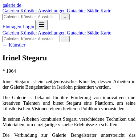
galerie
.
de
Galerien
Künstler
Ausstellungen
Gutachter
Städte
Karte
→
Eintragen
Login
Galerien
Künstler
Ausstellungen
Gutachter
Städte
Karte
→
← Künstler
Irinel Stegaru
* 1964
Irinel Stegaru ist ein zeitgenössischer Künstler, dessen Arbeiten in
der Galerie Bengelsträter in Iserlohn präsentiert werden.
Die Galerie ist bekannt für ihre Förderung von innovativen und
kreativen Talenten und bietet Stegaru eine Plattform, um seine
künstlerischen Visionen einem breiteren Publikum vorzustellen.
In seinen Arbeiten kombiniert Stegaru verschiedene Techniken und
Materialien, um einzigartige visuelle Erlebnisse zu schaffen.
Die Verbindung zur Galerie Bengelsträter unterstreicht das