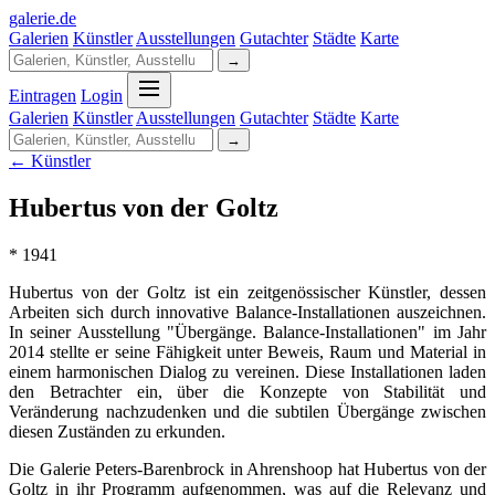
galerie
.
de
Galerien
Künstler
Ausstellungen
Gutachter
Städte
Karte
→
Eintragen
Login
Galerien
Künstler
Ausstellungen
Gutachter
Städte
Karte
→
← Künstler
Hubertus von der Goltz
* 1941
Hubertus von der Goltz ist ein zeitgenössischer Künstler, dessen
Arbeiten sich durch innovative Balance-Installationen auszeichnen.
In seiner Ausstellung "Übergänge. Balance-Installationen" im Jahr
2014 stellte er seine Fähigkeit unter Beweis, Raum und Material in
einem harmonischen Dialog zu vereinen. Diese Installationen laden
den Betrachter ein, über die Konzepte von Stabilität und
Veränderung nachzudenken und die subtilen Übergänge zwischen
diesen Zuständen zu erkunden.
Die Galerie Peters-Barenbrock in Ahrenshoop hat Hubertus von der
Goltz in ihr Programm aufgenommen, was auf die Relevanz und