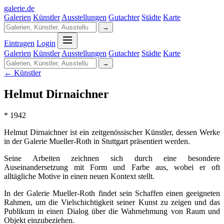
galerie
.
de
Galerien
Künstler
Ausstellungen
Gutachter
Städte
Karte
→
Eintragen
Login
Galerien
Künstler
Ausstellungen
Gutachter
Städte
Karte
→
← Künstler
Helmut Dirnaichner
* 1942
Helmut Dirnaichner ist ein zeitgenössischer Künstler, dessen Werke
in der Galerie Mueller-Roth in Stuttgart präsentiert werden.
Seine Arbeiten zeichnen sich durch eine besondere
Auseinandersetzung mit Form und Farbe aus, wobei er oft
alltägliche Motive in einen neuen Kontext stellt.
In der Galerie Mueller-Roth findet sein Schaffen einen geeigneten
Rahmen, um die Vielschichtigkeit seiner Kunst zu zeigen und das
Publikum in einen Dialog über die Wahrnehmung von Raum und
Objekt einzubeziehen.