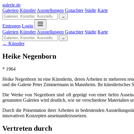
galerie
.
de
Galerien
Künstler
Ausstellungen
Gutachter
Städte
Karte
→
Eintragen
Login
Galerien
Künstler
Ausstellungen
Gutachter
Städte
Karte
→
← Künstler
Heike Negenborn
* 1964
Heike Negenborn ist eine Künstlerin, deren Arbeiten in mehreren re
und die Galerie Peter Zimmermann in Mannheim. Ihr künstlerisches Sch
Die Werke von Negenborn sind oft geprägt von einer tiefen Ausei
genannten Galerien wird deutlich, wie sie verschiedene Materialien u
Durch die Präsentation ihrer Arbeiten in bedeutenden Ausstellungsr
innovativen Konzepten auseinanderzusetzen.
Vertreten durch