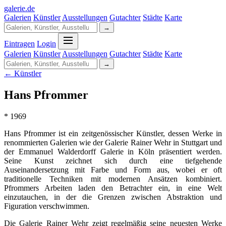
galerie
.
de
Galerien
Künstler
Ausstellungen
Gutachter
Städte
Karte
→
Eintragen
Login
Galerien
Künstler
Ausstellungen
Gutachter
Städte
Karte
→
← Künstler
Hans Pfrommer
* 1969
Hans Pfrommer ist ein zeitgenössischer Künstler, dessen Werke in
renommierten Galerien wie der Galerie Rainer Wehr in Stuttgart und
der Emmanuel Walderdorff Galerie in Köln präsentiert werden.
Seine Kunst zeichnet sich durch eine tiefgehende
Auseinandersetzung mit Farbe und Form aus, wobei er oft
traditionelle Techniken mit modernen Ansätzen kombiniert.
Pfrommers Arbeiten laden den Betrachter ein, in eine Welt
einzutauchen, in der die Grenzen zwischen Abstraktion und
Figuration verschwimmen.
Die Galerie Rainer Wehr zeigt regelmäßig seine neuesten Werke