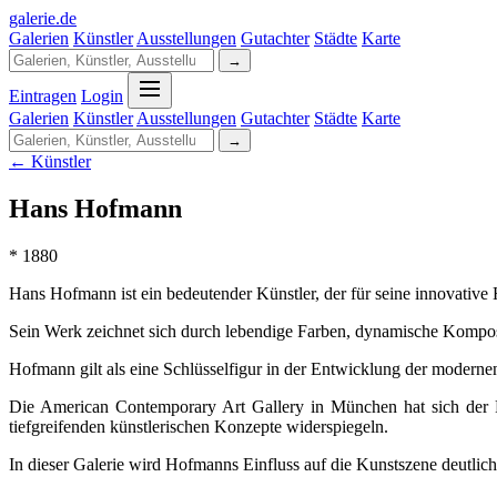
galerie
.
de
Galerien
Künstler
Ausstellungen
Gutachter
Städte
Karte
→
Eintragen
Login
Galerien
Künstler
Ausstellungen
Gutachter
Städte
Karte
→
← Künstler
Hans Hofmann
* 1880
Hans Hofmann ist ein bedeutender Künstler, der für seine innovative
Sein Werk zeichnet sich durch lebendige Farben, dynamische Komposit
Hofmann gilt als eine Schlüsselfigur in der Entwicklung der moderne
Die American Contemporary Art Gallery in München hat sich der Pr
tiefgreifenden künstlerischen Konzepte widerspiegeln.
In dieser Galerie wird Hofmanns Einfluss auf die Kunstszene deutlic