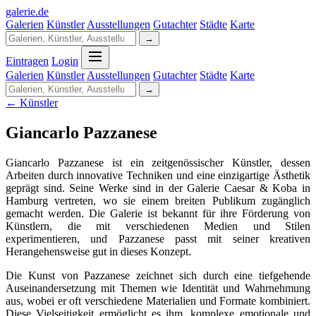
galerie
.
de
Galerien
Künstler
Ausstellungen
Gutachter
Städte
Karte
→
Eintragen
Login
Galerien
Künstler
Ausstellungen
Gutachter
Städte
Karte
→
← Künstler
Giancarlo Pazzanese
Giancarlo Pazzanese ist ein zeitgenössischer Künstler, dessen
Arbeiten durch innovative Techniken und eine einzigartige Ästhetik
geprägt sind. Seine Werke sind in der Galerie Caesar & Koba in
Hamburg vertreten, wo sie einem breiten Publikum zugänglich
gemacht werden. Die Galerie ist bekannt für ihre Förderung von
Künstlern, die mit verschiedenen Medien und Stilen
experimentieren, und Pazzanese passt mit seiner kreativen
Herangehensweise gut in dieses Konzept.
Die Kunst von Pazzanese zeichnet sich durch eine tiefgehende
Auseinandersetzung mit Themen wie Identität und Wahrnehmung
aus, wobei er oft verschiedene Materialien und Formate kombiniert.
Diese Vielseitigkeit ermöglicht es ihm, komplexe emotionale und