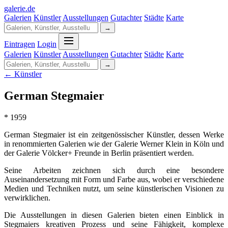
galerie
.
de
Galerien
Künstler
Ausstellungen
Gutachter
Städte
Karte
→
Eintragen
Login
Galerien
Künstler
Ausstellungen
Gutachter
Städte
Karte
→
← Künstler
German Stegmaier
* 1959
German Stegmaier ist ein zeitgenössischer Künstler, dessen Werke
in renommierten Galerien wie der Galerie Werner Klein in Köln und
der Galerie Völcker+ Freunde in Berlin präsentiert werden.
Seine Arbeiten zeichnen sich durch eine besondere
Auseinandersetzung mit Form und Farbe aus, wobei er verschiedene
Medien und Techniken nutzt, um seine künstlerischen Visionen zu
verwirklichen.
Die Ausstellungen in diesen Galerien bieten einen Einblick in
Stegmaiers kreativen Prozess und seine Fähigkeit, komplexe