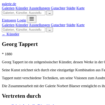
galerie
.
de
Galerien
Künstler
Ausstellungen
Gutachter
Städte
Karte
→
Eintragen
Login
Galerien
Künstler
Ausstellungen
Gutachter
Städte
Karte
→
← Künstler
Georg Tappert
* 1880
Georg Tappert ist ein zeitgenössischer Künstler, dessen Werke in der G
Seine Kunst zeichnet sich durch eine einzigartige Kombination aus Fa
Tappert nutzt verschiedene Techniken, um seine Visionen zum Ausdruc
Die Zusammenarbeit mit der Galerie Norbert Blaeser ermöglicht es ihm
Vertreten durch