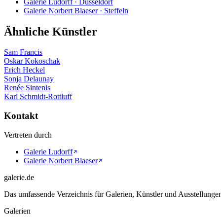
Galerie Ludorff · Düsseldorf
Galerie Norbert Blaeser · Steffeln
Ähnliche Künstler
Sam Francis
Oskar Kokoschak
Erich Heckel
Sonja Delaunay
Renée Sintenis
Karl Schmidt-Rottluff
Kontakt
Vertreten durch
Galerie Ludorff
Galerie Norbert Blaeser
galerie.de
Das umfassende Verzeichnis für Galerien, Künstler und Ausstellung
Galerien