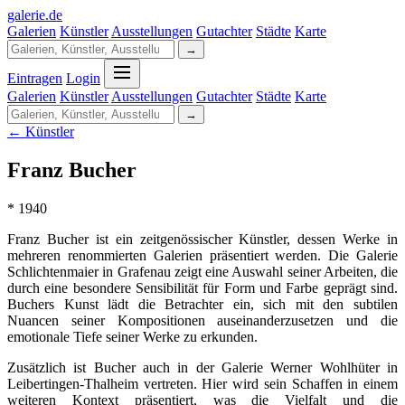
galerie
.
de
Galerien
Künstler
Ausstellungen
Gutachter
Städte
Karte
→
Eintragen
Login
Galerien
Künstler
Ausstellungen
Gutachter
Städte
Karte
→
← Künstler
Franz Bucher
* 1940
Franz Bucher ist ein zeitgenössischer Künstler, dessen Werke in
mehreren renommierten Galerien präsentiert werden. Die Galerie
Schlichtenmaier in Grafenau zeigt eine Auswahl seiner Arbeiten, die
durch eine besondere Sensibilität für Form und Farbe geprägt sind.
Buchers Kunst lädt die Betrachter ein, sich mit den subtilen
Nuancen seiner Kompositionen auseinanderzusetzen und die
emotionale Tiefe seiner Werke zu erkunden.
Zusätzlich ist Bucher auch in der Galerie Werner Wohlhüter in
Leibertingen-Thalheim vertreten. Hier wird sein Schaffen in einem
weiteren Kontext präsentiert, was die Vielfalt und die