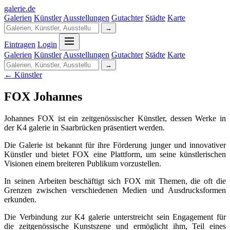
galerie
.
de
Galerien
Künstler
Ausstellungen
Gutachter
Städte
Karte
→
Eintragen
Login
Galerien
Künstler
Ausstellungen
Gutachter
Städte
Karte
→
← Künstler
FOX Johannes
Johannes FOX ist ein zeitgenössischer Künstler, dessen Werke in
der K4 galerie in Saarbrücken präsentiert werden.
Die Galerie ist bekannt für ihre Förderung junger und innovativer
Künstler und bietet FOX eine Plattform, um seine künstlerischen
Visionen einem breiteren Publikum vorzustellen.
In seinen Arbeiten beschäftigt sich FOX mit Themen, die oft die
Grenzen zwischen verschiedenen Medien und Ausdrucksformen
erkunden.
Die Verbindung zur K4 galerie unterstreicht sein Engagement für
die zeitgenössische Kunstszene und ermöglicht ihm, Teil eines