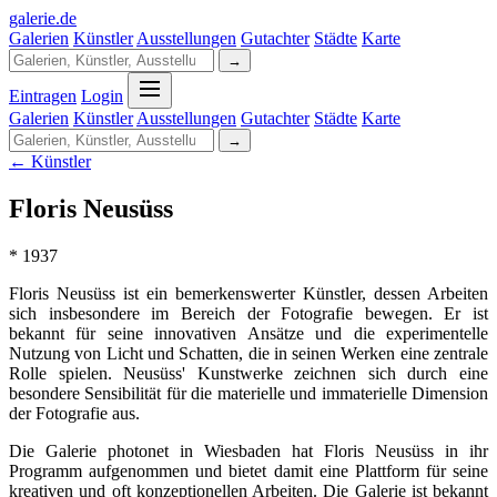
galerie
.
de
Galerien
Künstler
Ausstellungen
Gutachter
Städte
Karte
→
Eintragen
Login
Galerien
Künstler
Ausstellungen
Gutachter
Städte
Karte
→
← Künstler
Floris Neusüss
* 1937
Floris Neusüss ist ein bemerkenswerter Künstler, dessen Arbeiten
sich insbesondere im Bereich der Fotografie bewegen. Er ist
bekannt für seine innovativen Ansätze und die experimentelle
Nutzung von Licht und Schatten, die in seinen Werken eine zentrale
Rolle spielen. Neusüss' Kunstwerke zeichnen sich durch eine
besondere Sensibilität für die materielle und immaterielle Dimension
der Fotografie aus.
Die Galerie photonet in Wiesbaden hat Floris Neusüss in ihr
Programm aufgenommen und bietet damit eine Plattform für seine
kreativen und oft konzeptionellen Arbeiten. Die Galerie ist bekannt