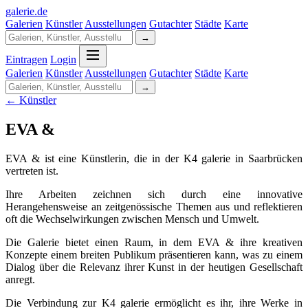
galerie
.
de
Galerien
Künstler
Ausstellungen
Gutachter
Städte
Karte
→
Eintragen
Login
Galerien
Künstler
Ausstellungen
Gutachter
Städte
Karte
→
← Künstler
EVA &
EVA & ist eine Künstlerin, die in der K4 galerie in Saarbrücken
vertreten ist.
Ihre Arbeiten zeichnen sich durch eine innovative
Herangehensweise an zeitgenössische Themen aus und reflektieren
oft die Wechselwirkungen zwischen Mensch und Umwelt.
Die Galerie bietet einen Raum, in dem EVA & ihre kreativen
Konzepte einem breiten Publikum präsentieren kann, was zu einem
Dialog über die Relevanz ihrer Kunst in der heutigen Gesellschaft
anregt.
Die Verbindung zur K4 galerie ermöglicht es ihr, ihre Werke in