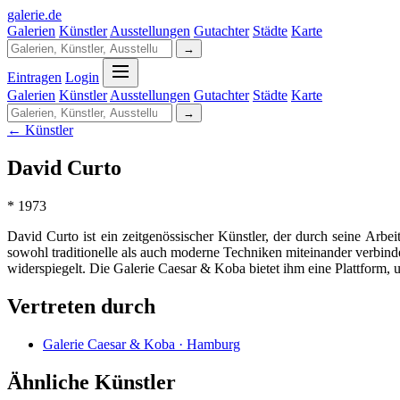
galerie
.
de
Galerien
Künstler
Ausstellungen
Gutachter
Städte
Karte
→
Eintragen
Login
Galerien
Künstler
Ausstellungen
Gutachter
Städte
Karte
→
← Künstler
David Curto
* 1973
David Curto ist ein zeitgenössischer Künstler, der durch seine Arb
sowohl traditionelle als auch moderne Techniken miteinander verbind
widerspiegelt. Die Galerie Caesar & Koba bietet ihm eine Plattform, 
Vertreten durch
Galerie Caesar & Koba · Hamburg
Ähnliche Künstler