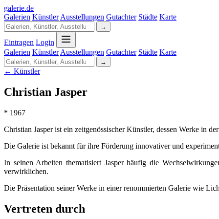
galerie
.
de
Galerien
Künstler
Ausstellungen
Gutachter
Städte
Karte
→
Eintragen
Login
Galerien
Künstler
Ausstellungen
Gutachter
Städte
Karte
→
← Künstler
Christian Jasper
* 1967
Christian Jasper ist ein zeitgenössischer Künstler, dessen Werke in d
Die Galerie ist bekannt für ihre Förderung innovativer und experiment
In seinen Arbeiten thematisiert Jasper häufig die Wechselwirkun
verwirklichen.
Die Präsentation seiner Werke in einer renommierten Galerie wie Lich
Vertreten durch