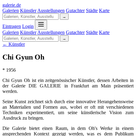
galerie
.
de
Galerien
Künstler
Ausstellungen
Gutachter
Städte
Karte
→
Eintragen
Login
Galerien
Künstler
Ausstellungen
Gutachter
Städte
Karte
→
← Künstler
Chi Gyun Oh
* 1956
Chi Gyun Oh ist ein zeitgenössischer Künstler, dessen Arbeiten in
der Galerie DIE GALERIE in Frankfurt am Main präsentiert
werden.
Seine Kunst zeichnet sich durch eine innovative Herangehensweise
an Materialien und Formen aus, wobei er oft mit verschiedenen
Techniken experimentiert, um seine künstlerische Vision zum
Ausdruck zu bringen.
Die Galerie bietet einen Raum, in dem Oh's Werke in einem
ansprechenden Kontext gezeigt werden, was es dem Publikum