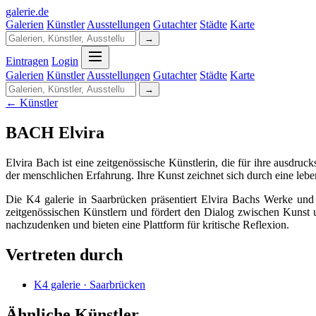
galerie
.
de
Galerien
Künstler
Ausstellungen
Gutachter
Städte
Karte
→
Eintragen
Login
Galerien
Künstler
Ausstellungen
Gutachter
Städte
Karte
→
← Künstler
BACH Elvira
Elvira Bach ist eine zeitgenössische Künstlerin, die für ihre ausdruc
der menschlichen Erfahrung. Ihre Kunst zeichnet sich durch eine leb
Die K4 galerie in Saarbrücken präsentiert Elvira Bachs Werke und 
zeitgenössischen Künstlern und fördert den Dialog zwischen Kunst u
nachzudenken und bieten eine Plattform für kritische Reflexion.
Vertreten durch
K4 galerie · Saarbrücken
Ähnliche Künstler