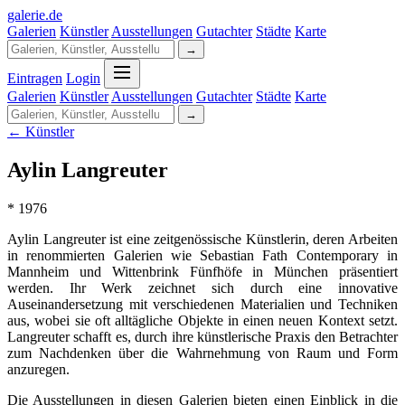
galerie
.
de
Galerien
Künstler
Ausstellungen
Gutachter
Städte
Karte
→
Eintragen
Login
Galerien
Künstler
Ausstellungen
Gutachter
Städte
Karte
→
← Künstler
Aylin Langreuter
* 1976
Aylin Langreuter ist eine zeitgenössische Künstlerin, deren Arbeiten
in renommierten Galerien wie Sebastian Fath Contemporary in
Mannheim und Wittenbrink Fünfhöfe in München präsentiert
werden. Ihr Werk zeichnet sich durch eine innovative
Auseinandersetzung mit verschiedenen Materialien und Techniken
aus, wobei sie oft alltägliche Objekte in einen neuen Kontext setzt.
Langreuter schafft es, durch ihre künstlerische Praxis den Betrachter
zum Nachdenken über die Wahrnehmung von Raum und Form
anzuregen.
Die Ausstellungen in diesen Galerien bieten einen Einblick in die