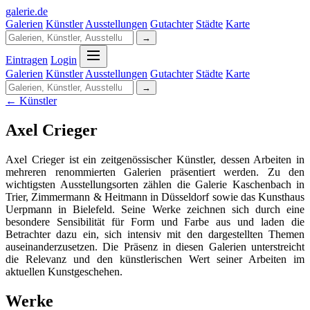
galerie
.
de
Galerien
Künstler
Ausstellungen
Gutachter
Städte
Karte
→
Eintragen
Login
Galerien
Künstler
Ausstellungen
Gutachter
Städte
Karte
→
← Künstler
Axel Crieger
Axel Crieger ist ein zeitgenössischer Künstler, dessen Arbeiten in
mehreren renommierten Galerien präsentiert werden. Zu den
wichtigsten Ausstellungsorten zählen die Galerie Kaschenbach in
Trier, Zimmermann & Heitmann in Düsseldorf sowie das Kunsthaus
Uerpmann in Bielefeld. Seine Werke zeichnen sich durch eine
besondere Sensibilität für Form und Farbe aus und laden die
Betrachter dazu ein, sich intensiv mit den dargestellten Themen
auseinanderzusetzen. Die Präsenz in diesen Galerien unterstreicht
die Relevanz und den künstlerischen Wert seiner Arbeiten im
aktuellen Kunstgeschehen.
Werke