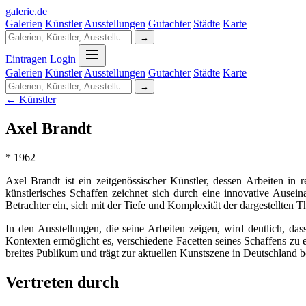
galerie
.
de
Galerien
Künstler
Ausstellungen
Gutachter
Städte
Karte
→
Eintragen
Login
Galerien
Künstler
Ausstellungen
Gutachter
Städte
Karte
→
← Künstler
Axel Brandt
* 1962
Axel Brandt ist ein zeitgenössischer Künstler, dessen Arbeiten i
künstlerisches Schaffen zeichnet sich durch eine innovative Ausei
Betrachter ein, sich mit der Tiefe und Komplexität der dargestellte
In den Ausstellungen, die seine Arbeiten zeigen, wird deutlich, d
Kontexten ermöglicht es, verschiedene Facetten seines Schaffens zu e
breites Publikum und trägt zur aktuellen Kunstszene in Deutschland b
Vertreten durch