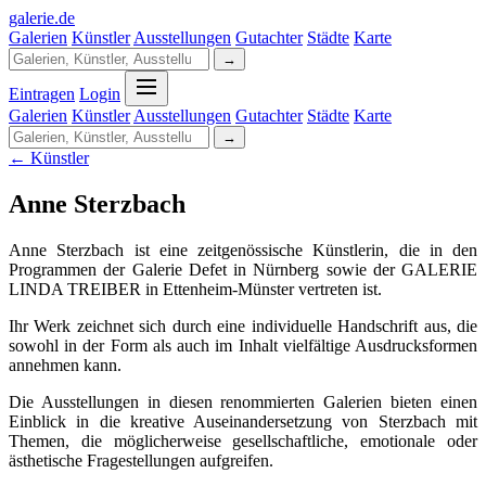
galerie
.
de
Galerien
Künstler
Ausstellungen
Gutachter
Städte
Karte
→
Eintragen
Login
Galerien
Künstler
Ausstellungen
Gutachter
Städte
Karte
→
← Künstler
Anne Sterzbach
Anne Sterzbach ist eine zeitgenössische Künstlerin, die in den
Programmen der Galerie Defet in Nürnberg sowie der GALERIE
LINDA TREIBER in Ettenheim-Münster vertreten ist.
Ihr Werk zeichnet sich durch eine individuelle Handschrift aus, die
sowohl in der Form als auch im Inhalt vielfältige Ausdrucksformen
annehmen kann.
Die Ausstellungen in diesen renommierten Galerien bieten einen
Einblick in die kreative Auseinandersetzung von Sterzbach mit
Themen, die möglicherweise gesellschaftliche, emotionale oder
ästhetische Fragestellungen aufgreifen.