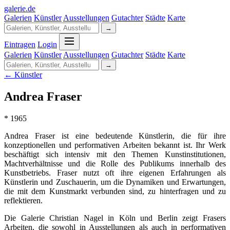
galerie
.
de
Galerien
Künstler
Ausstellungen
Gutachter
Städte
Karte
→
Eintragen
Login
Galerien
Künstler
Ausstellungen
Gutachter
Städte
Karte
→
← Künstler
Andrea Fraser
* 1965
Andrea Fraser ist eine bedeutende Künstlerin, die für ihre
konzeptionellen und performativen Arbeiten bekannt ist. Ihr Werk
beschäftigt sich intensiv mit den Themen Kunstinstitutionen,
Machtverhältnisse und die Rolle des Publikums innerhalb des
Kunstbetriebs. Fraser nutzt oft ihre eigenen Erfahrungen als
Künstlerin und Zuschauerin, um die Dynamiken und Erwartungen,
die mit dem Kunstmarkt verbunden sind, zu hinterfragen und zu
reflektieren.
Die Galerie Christian Nagel in Köln und Berlin zeigt Frasers
Arbeiten, die sowohl in Ausstellungen als auch in performativen