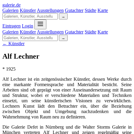
galerie
.
de
Galerien
Künstler
Ausstellungen
Gutachter
Städte
Karte
→
Eintragen
Login
Galerien
Künstler
Ausstellungen
Gutachter
Städte
Karte
→
← Künstler
Alf Lechner
* 1925
Alf Lechner ist ein zeitgenössischer Künstler, dessen Werke durch
eine markante Formensprache und Materialität besticht. Seine
Arbeiten sind oft geprägt von einer Auseinandersetzung mit Raum
und Struktur, wobei er verschiedene Materialien und Techniken
einsetzt, um seine künstlerischen Visionen zu verwirklichen.
Lechners Kunst lädt den Betrachter ein, über die Beziehung
zwischen Objekt und Umgebung nachzudenken und die
Wahrnehmung von Raum neu zu definieren.
Die Galerie Defet in Nürnberg und die Walter Storms Galerie in
München vertreten Alf Lechner und zeigen regelmäßig seine