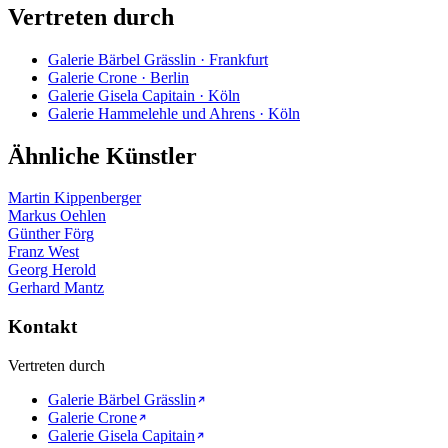
Vertreten durch
Galerie Bärbel Grässlin · Frankfurt
Galerie Crone · Berlin
Galerie Gisela Capitain · Köln
Galerie Hammelehle und Ahrens · Köln
Ähnliche Künstler
Martin Kippenberger
Markus Oehlen
Günther Förg
Franz West
Georg Herold
Gerhard Mantz
Kontakt
Vertreten durch
Galerie Bärbel Grässlin
Galerie Crone
Galerie Gisela Capitain