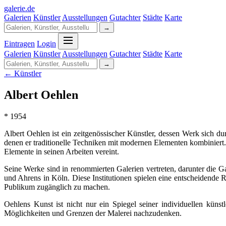
galerie
.
de
Galerien
Künstler
Ausstellungen
Gutachter
Städte
Karte
→
Eintragen
Login
Galerien
Künstler
Ausstellungen
Gutachter
Städte
Karte
→
← Künstler
Albert Oehlen
* 1954
Albert Oehlen ist ein zeitgenössischer Künstler, dessen Werk sich du
denen er traditionelle Techniken mit modernen Elementen kombiniert. 
Elemente in seinen Arbeiten vereint.
Seine Werke sind in renommierten Galerien vertreten, darunter die G
und Ahrens in Köln. Diese Institutionen spielen eine entscheidende 
Publikum zugänglich zu machen.
Oehlens Kunst ist nicht nur ein Spiegel seiner individuellen küns
Möglichkeiten und Grenzen der Malerei nachzudenken.