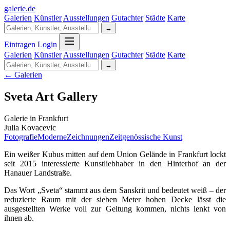
galerie
.
de
Galerien
Künstler
Ausstellungen
Gutachter
Städte
Karte
→
Eintragen
Login
Galerien
Künstler
Ausstellungen
Gutachter
Städte
Karte
→
← Galerien
Sveta Art Gallery
Galerie in Frankfurt
Julia Kovacevic
Fotografie
Moderne
Zeichnungen
Zeitgenössische Kunst
Ein weißer Kubus mitten auf dem Union Gelände in Frankfurt lockt
seit 2015 interessierte Kunstliebhaber in den Hinterhof an der
Hanauer Landstraße.
Das Wort „Sveta“ stammt aus dem Sanskrit und bedeutet weiß – der
reduzierte Raum mit der sieben Meter hohen Decke lässt die
ausgestellten Werke voll zur Geltung kommen, nichts lenkt von
ihnen ab.