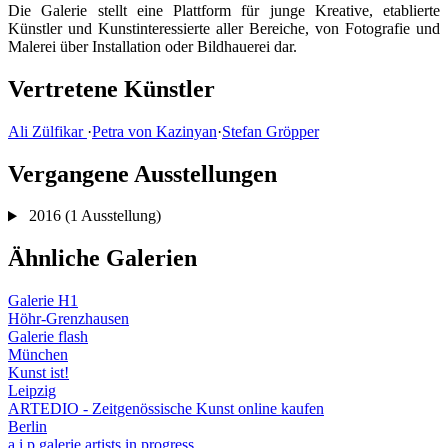
Die Galerie stellt eine Plattform für junge Kreative, etablierte
Künstler und Kunstinteressierte aller Bereiche, von Fotografie und
Malerei über Installation oder Bildhauerei dar.
Vertretene Künstler
Ali Zülfikar
·
Petra von Kazinyan
·
Stefan Gröpper
Vergangene Ausstellungen
2016
(1 Ausstellung)
Ähnliche Galerien
Galerie H1
Höhr-Grenzhausen
Galerie flash
München
Kunst ist!
Leipzig
ARTEDIO - Zeitgenössische Kunst online kaufen
Berlin
a.i.p.galerie artists in progress