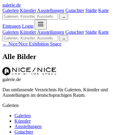
galerie
.
de
Galerien
Künstler
Ausstellungen
Gutachter
Städte
Karte
→
Eintragen
Login
Galerien
Künstler
Ausstellungen
Gutachter
Städte
Karte
→
← Nice/Nice Exhibition Space
Alle Bilder
galerie.de
Das umfassende Verzeichnis für Galerien, Künstler und
Ausstellungen im deutschsprachigen Raum.
Galerien
Galerien
Künstler
Ausstellungen
Gutachter