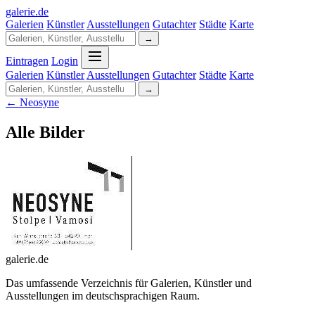
galerie
.
de
Galerien
Künstler
Ausstellungen
Gutachter
Städte
Karte
→
Eintragen
Login
Galerien
Künstler
Ausstellungen
Gutachter
Städte
Karte
→
← Neosyne
Alle Bilder
galerie.de
Das umfassende Verzeichnis für Galerien, Künstler und
Ausstellungen im deutschsprachigen Raum.