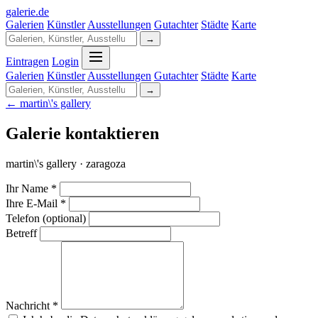
galerie
.
de
Galerien
Künstler
Ausstellungen
Gutachter
Städte
Karte
→
Eintragen
Login
Galerien
Künstler
Ausstellungen
Gutachter
Städte
Karte
→
← martin\'s gallery
Galerie kontaktieren
martin\'s gallery · zaragoza
Ihr Name *
Ihre E-Mail *
Telefon (optional)
Betreff
Nachricht *