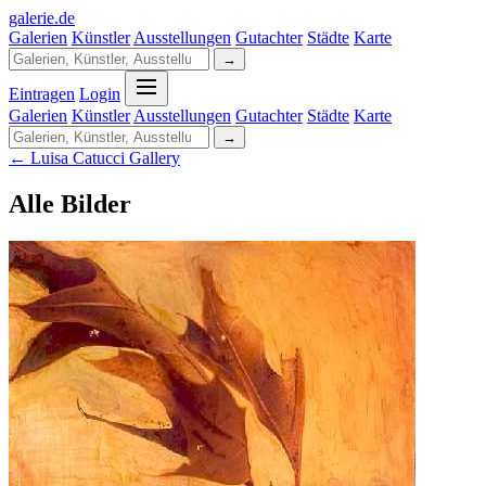
galerie
.
de
Galerien
Künstler
Ausstellungen
Gutachter
Städte
Karte
→
Eintragen
Login
Galerien
Künstler
Ausstellungen
Gutachter
Städte
Karte
→
← Luisa Catucci Gallery
Alle Bilder