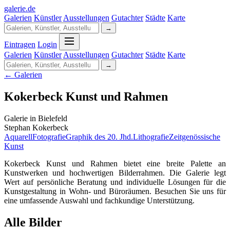
galerie
.
de
Galerien
Künstler
Ausstellungen
Gutachter
Städte
Karte
→
Eintragen
Login
Galerien
Künstler
Ausstellungen
Gutachter
Städte
Karte
→
← Galerien
Kokerbeck Kunst und Rahmen
Galerie in Bielefeld
Stephan Kokerbeck
Aquarell
Fotografie
Graphik des 20. Jhd.
Lithografie
Zeitgenössische
Kunst
Kokerbeck Kunst und Rahmen bietet eine breite Palette an
Kunstwerken und hochwertigen Bilderrahmen. Die Galerie legt
Wert auf persönliche Beratung und individuelle Lösungen für die
Kunstgestaltung in Wohn- und Büroräumen. Besuchen Sie uns für
eine umfassende Auswahl und fachkundige Unterstützung.
Alle Bilder