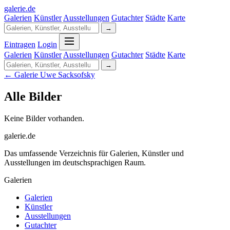
galerie
.
de
Galerien
Künstler
Ausstellungen
Gutachter
Städte
Karte
→
Eintragen
Login
Galerien
Künstler
Ausstellungen
Gutachter
Städte
Karte
→
← Galerie Uwe Sacksofsky
Alle Bilder
Keine Bilder vorhanden.
galerie.de
Das umfassende Verzeichnis für Galerien, Künstler und
Ausstellungen im deutschsprachigen Raum.
Galerien
Galerien
Künstler
Ausstellungen
Gutachter