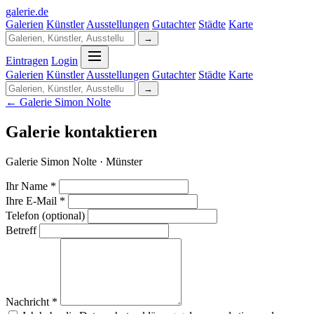
galerie
.
de
Galerien
Künstler
Ausstellungen
Gutachter
Städte
Karte
→
Eintragen
Login
Galerien
Künstler
Ausstellungen
Gutachter
Städte
Karte
→
← Galerie Simon Nolte
Galerie kontaktieren
Galerie Simon Nolte · Münster
Ihr Name *
Ihre E-Mail *
Telefon (optional)
Betreff
Nachricht *