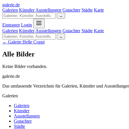
galerie
.
de
Galerien
Künstler
Ausstellungen
Gutachter
Städte
Karte
→
Eintragen
Login
Galerien
Künstler
Ausstellungen
Gutachter
Städte
Karte
→
← Galerie Helle Coppi
Alle Bilder
Keine Bilder vorhanden.
galerie.de
Das umfassende Verzeichnis für Galerien, Künstler und Ausstellung
Galerien
Galerien
Künstler
Ausstellungen
Gutachter
Städte