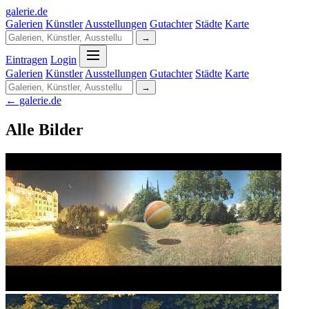
galerie
.
de
Galerien
Künstler
Ausstellungen
Gutachter
Städte
Karte
→
Eintragen
Login
Galerien
Künstler
Ausstellungen
Gutachter
Städte
Karte
→
← galerie.de
Alle Bilder