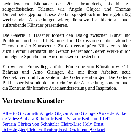
bedeutendsten Bildhauer des 20. Jahrhunderts, bis hin zu
zeitgenössischen Talenten wie Angela Glajcar und Thomas
Duttenhoefer geprägt. Diese Vielfalt spiegelt sich in den regelmäßig
wechselnden Ausstellungen wider, die sowohl etablierte als auch
aufstrebende Künstler präsentieren.
Die Galerie B. Haasner fördert den Dialog zwischen Kunst und
Publikum und schafft Räume für Diskussionen über aktuelle
Themen in der Kunstszene. Zu den verknüpften Künstlern zählen
auch Helmut Bernhardt und Gerson Fehrenbach, deren Werke durch
ihre eigene Sprache und Ausdrucksweise bestechen.
Ein weiterer Fokus liegt auf der Förderung von Künstlern wie Till
Behrens und Arno Gisinger, die mit ihren Arbeiten neue
Perspektiven und Konzepte in die Galerie einbringen. Die Galerie
B. Haasner ist somit nicht nur ein Ort der Ausstellung, sondern auch
ein Zentrum für kreative Auseinandersetzung und Inspiration.
Vertretene Künstler
Alberto Giacometti
·
Angela Glajcar
·
Arno Gisinger
·
Auke de
·
Auke
de Vries
·
Barbara Rainforth
·
Betha Sararin
·
Betha und Teff
Sarasin
·
Christa von Schnitzler
·
Claire-Lise Holy
·
Ernst
Scheidegger
·
Fletcher Benton
·
Fred Reichmann
·
Gabriel