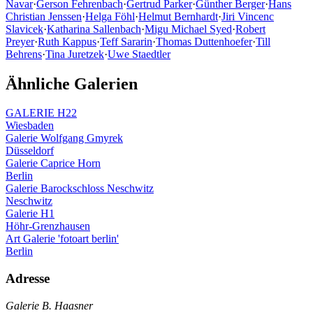
Navar
·
Gerson Fehrenbach
·
Gertrud Parker
·
Günther Berger
·
Hans
Christian Jenssen
·
Helga Föhl
·
Helmut Bernhardt
·
Jiri Vincenc
Slavicek
·
Katharina Sallenbach
·
Migu Michael Syed
·
Robert
Preyer
·
Ruth Kappus
·
Teff Sararin
·
Thomas Duttenhoefer
·
Till
Behrens
·
Tina Juretzek
·
Uwe Staedtler
Ähnliche Galerien
GALERIE H22
Wiesbaden
Galerie Wolfgang Gmyrek
Düsseldorf
Galerie Caprice Horn
Berlin
Galerie Barockschloss Neschwitz
Neschwitz
Galerie H1
Höhr-Grenzhausen
Art Galerie 'fotoart berlin'
Berlin
Adresse
Galerie B. Haasner