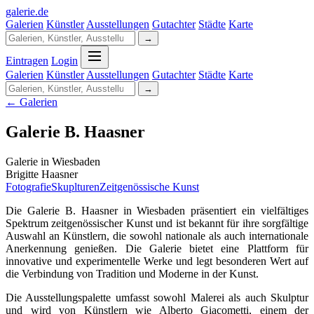
galerie
.
de
Galerien
Künstler
Ausstellungen
Gutachter
Städte
Karte
→
Eintragen
Login
Galerien
Künstler
Ausstellungen
Gutachter
Städte
Karte
→
← Galerien
Galerie B. Haasner
Galerie in Wiesbaden
Brigitte Haasner
Fotografie
Skuplturen
Zeitgenössische Kunst
Die Galerie B. Haasner in Wiesbaden präsentiert ein vielfältiges
Spektrum zeitgenössischer Kunst und ist bekannt für ihre sorgfältige
Auswahl an Künstlern, die sowohl nationale als auch internationale
Anerkennung genießen. Die Galerie bietet eine Plattform für
innovative und experimentelle Werke und legt besonderen Wert auf
die Verbindung von Tradition und Moderne in der Kunst.
Die Ausstellungspalette umfasst sowohl Malerei als auch Skulptur
und wird von Künstlern wie Alberto Giacometti, einem der