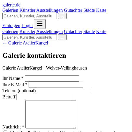
galerie
.
de
Galerien
Künstler
Ausstellungen
Gutachter
Städte
Karte
→
Eintragen
Login
Galerien
Künstler
Ausstellungen
Gutachter
Städte
Karte
→
← Galerie AtelierKargel
Galerie kontaktieren
Galerie AtelierKargel · Welver-Vellinghausen
Ihr Name *
Ihre E-Mail *
Telefon (optional)
Betreff
Nachricht *