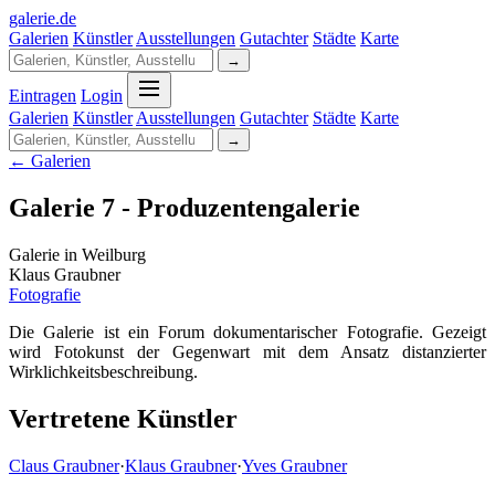
galerie
.
de
Galerien
Künstler
Ausstellungen
Gutachter
Städte
Karte
→
Eintragen
Login
Galerien
Künstler
Ausstellungen
Gutachter
Städte
Karte
→
← Galerien
Galerie 7 - Produzentengalerie
Galerie in Weilburg
Klaus Graubner
Fotografie
Die Galerie ist ein Forum dokumentarischer Fotografie. Gezeigt
wird Fotokunst der Gegenwart mit dem Ansatz distanzierter
Wirklichkeitsbeschreibung.
Vertretene Künstler
Claus Graubner
·
Klaus Graubner
·
Yves Graubner