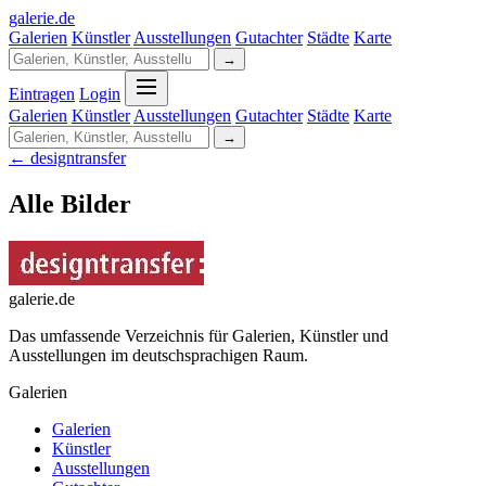
galerie
.
de
Galerien
Künstler
Ausstellungen
Gutachter
Städte
Karte
→
Eintragen
Login
Galerien
Künstler
Ausstellungen
Gutachter
Städte
Karte
→
← designtransfer
Alle Bilder
galerie.de
Das umfassende Verzeichnis für Galerien, Künstler und
Ausstellungen im deutschsprachigen Raum.
Galerien
Galerien
Künstler
Ausstellungen