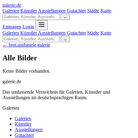
galerie
.
de
Galerien
Künstler
Ausstellungen
Gutachter
Städte
Karte
→
Eintragen
Login
Galerien
Künstler
Ausstellungen
Gutachter
Städte
Karte
→
← brot.undspiele galerie
Alle Bilder
Keine Bilder vorhanden.
galerie.de
Das umfassende Verzeichnis für Galerien, Künstler und
Ausstellungen im deutschsprachigen Raum.
Galerien
Galerien
Künstler
Ausstellungen
Gutachter