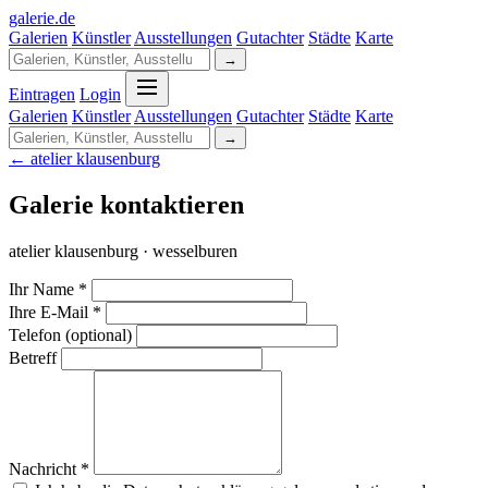
galerie
.
de
Galerien
Künstler
Ausstellungen
Gutachter
Städte
Karte
→
Eintragen
Login
Galerien
Künstler
Ausstellungen
Gutachter
Städte
Karte
→
← atelier klausenburg
Galerie kontaktieren
atelier klausenburg · wesselburen
Ihr Name *
Ihre E-Mail *
Telefon (optional)
Betreff
Nachricht *