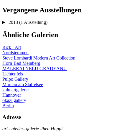
Vergangene Ausstellungen
2013
(1 Ausstellung)
Ähnliche Galerien
Rick - Art
Nordstemmen
Steve Lombardi Modern Art Collection
Horn-Bad Meinberg
MALERAI NELU GRADEANU
Lichtenfels
Pulpo Gallery
Murnau am Staffelsee
kalu.artgalerie
Hannover
okazi gallery
Berlin
Adresse
art - atelier- galerie -thea Hüppi