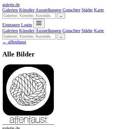
galerie
.
de
Galerien
Künstler
Ausstellungen
Gutachter
Städte
Karte
→
Eintragen
Login
Galerien
Künstler
Ausstellungen
Gutachter
Städte
Karte
→
← affenfaust
Alle Bilder
galerie.de