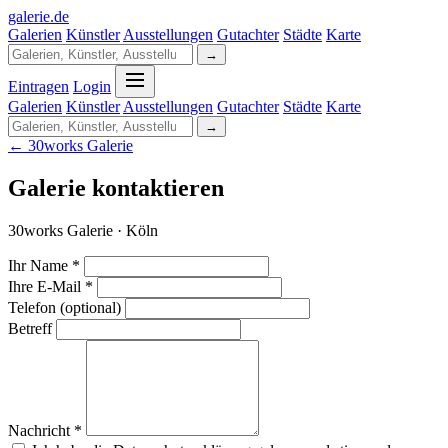
galerie
.
de
Galerien
Künstler
Ausstellungen
Gutachter
Städte
Karte
→
Eintragen
Login
Galerien
Künstler
Ausstellungen
Gutachter
Städte
Karte
→
← 30works Galerie
Galerie kontaktieren
30works Galerie · Köln
Ihr Name *
Ihre E-Mail *
Telefon (optional)
Betreff
Nachricht *